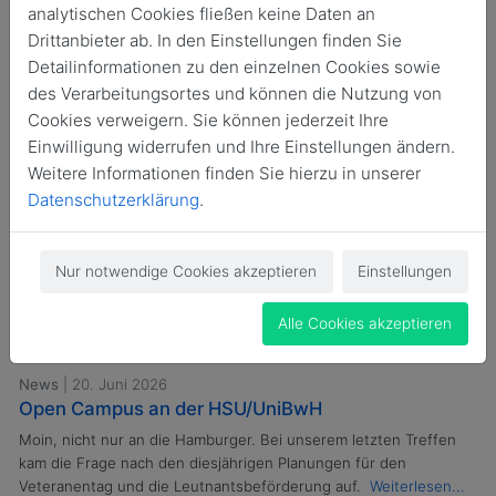
analytischen Cookies fließen keine Daten an
Drittanbieter ab. In den Einstellungen finden Sie
Detailinformationen zu den einzelnen Cookies sowie
des Verarbeitungsortes und können die Nutzung von
News
| 21. Juni 2026
Cookies verweigern. Sie können jederzeit Ihre
Senatsempfang anlässlich Veteranentag 2026
Einwilligung widerrufen und Ihre Einstellungen ändern.
Der Bürgermeister lud ein und wir haben uns mal umgeschaut...
Weitere Informationen finden Sie hierzu in unserer
Weiterlesen...
Datenschutzerklärung
.
Nur notwendige Cookies akzeptieren
Einstellungen
Alle Cookies akzeptieren
News
| 20. Juni 2026
Open Campus an der HSU/UniBwH
Moin, nicht nur an die Hamburger. Bei unserem letzten Treffen
kam die Frage nach den diesjährigen Planungen für den
Veteranentag und die Leutnantsbeförderung auf.
Weiterlesen...