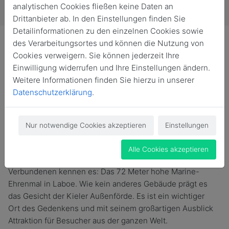
analytischen Cookies fließen keine Daten an
Drittanbieter ab. In den Einstellungen finden Sie
Detailinformationen zu den einzelnen Cookies sowie
des Verarbeitungsortes und können die Nutzung von
Cookies verweigern. Sie können jederzeit Ihre
Einwilligung widerrufen und Ihre Einstellungen ändern.
Weitere Informationen finden Sie hierzu in unserer
Vielleicht wundert Ihr Euch, das ein Heeresmann Euch
Datenschutzerklärung
.
alle auffordert, Euren Beitrag für den Erhalt des Marine-
Ehrenmals zu leisten, aber natürlich gibt es dafür gute
Gründe...
Nur notwendige Cookies akzeptieren
Einstellungen
Spendenkampagne für das Marine-Ehrenmal in
Laboe
Alle Cookies akzeptieren
Jede und Jeder in der Region und alle der Seefahrt
Verbundenen kennen es: Das 72 Meter hohe Marine-
Ehrenmal in Laboe. Wie kein anderes Gebäude prägt es
das Gesicht der Kieler Außenförde. Es ist ein wichtiger
Ort des Gedenkens und mit seinem großartigen Ausblick
Attraktion für Besucher aus der ganzen Welt.