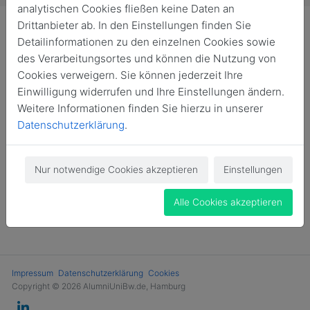
analytischen Cookies fließen keine Daten an
Drittanbieter ab. In den Einstellungen finden Sie
Detailinformationen zu den einzelnen Cookies sowie
des Verarbeitungsortes und können die Nutzung von
Cookies verweigern. Sie können jederzeit Ihre
Moin, nicht nur an die Hamburger. Bei unserem letzten
Einwilligung widerrufen und Ihre Einstellungen ändern.
Treffen kam die Frage nach den diesjährigen Planungen
Weitere Informationen finden Sie hierzu in unserer
für den Veteranentag und die Leutnantsbeförderung
Datenschutzerklärung
.
auf.
Letzteres findet auf jeden Fall
auf dem Campus statt
. Für
ersteres bereiten wir etwas vor. Bleibt gespannt.
Nur notwendige Cookies akzeptieren
Einstellungen
Alle Cookies akzeptieren
News Übersicht
Zurück
Impressum
Datenschutzerklärung
Cookies
Copyright © 2026 AlumniUniBw.de, Hamburg